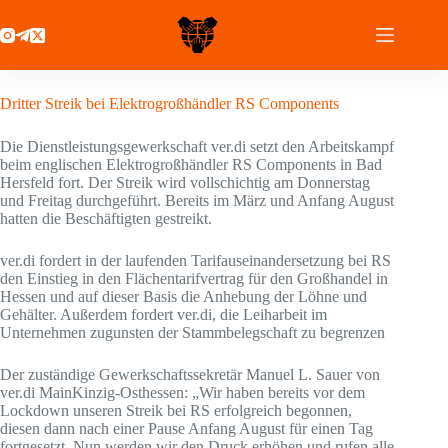
Zum
Inhalt
springen
27 August 2020
Dritter Streik bei Elektrogroßhändler RS Components
Die Dienstleistungsgewerkschaft ver.di setzt den Arbeitskampf
beim englischen Elektrogroßhändler RS Components in Bad
Hersfeld fort. Der Streik wird vollschichtig am Donnerstag
und Freitag durchgeführt. Bereits im März und Anfang August
hatten die Beschäftigten gestreikt.
ver.di fordert in der laufenden Tarifauseinandersetzung bei RS
den Einstieg in den Flächentarifvertrag für den Großhandel in
Hessen und auf dieser Basis die Anhebung der Löhne und
Gehälter. Außerdem fordert ver.di, die Leiharbeit im
Unternehmen zugunsten der Stammbelegschaft zu begrenzen
Der zuständige Gewerkschaftssekretär Manuel L. Sauer von
ver.di MainKinzig-Osthessen: „Wir haben bereits vor dem
Lockdown unseren Streik bei RS erfolgreich begonnen,
diesen dann nach einer Pause Anfang August für einen Tag
fortgesetzt. Nun werden wir den Druck erhöhen und rufen alle