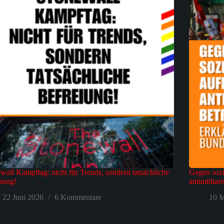
wall Kampftag: nicht für Trends, sondern tatsächliche
Gegen sozi
iung!
antimilitar
22 Juni 2026
6 Kommentare
10 M