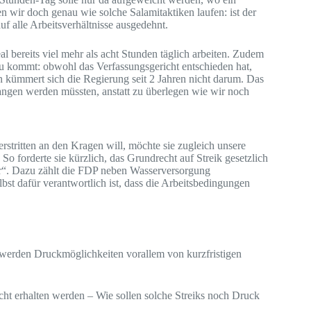
en wir doch genau wie solche Salamitaktiken laufen: ist der
uf alle Arbeitsverhältnisse ausgedehnt.
eal bereits viel mehr als acht Stunden täglich arbeiten. Zudem
zu kommt: obwohl das Verfassungsgericht entschieden hat,
en kümmert sich die Regierung seit 2 Jahren nicht darum. Das
angen werden müssten, anstatt zu überlegen wie wir noch
tritten an den Kragen will, möchte sie zugleich unsere
o forderte sie kürzlich, das Grundrecht auf Streik gesetzlich
tur“. Dazu zählt die FDP neben Wasserversorgung
bst dafür verantwortlich ist, dass die Arbeitsbedingungen
 werden Druckmöglichkeiten vorallem von kurzfristigen
echt erhalten werden – Wie sollen solche Streiks noch Druck