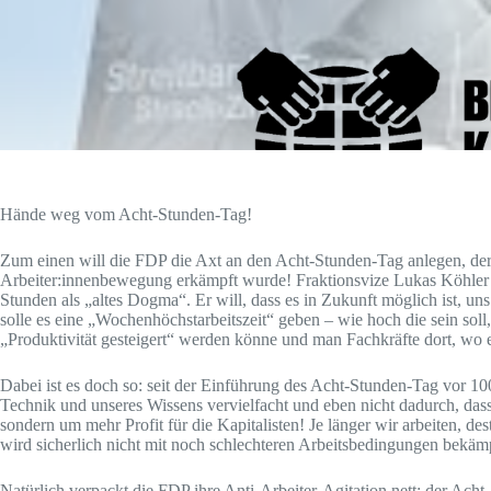
Hände weg vom Acht-Stunden-Tag!
Zum einen will die FDP die Axt an den Acht-Stunden-Tag anlegen, der 
Arbeiter:innenbewegung erkämpft wurde! Fraktionsvize Lukas Köhler b
Stunden als „altes Dogma“. Er will, dass es in Zukunft möglich ist, uns
solle es eine „Wochenhöchstarbeitszeit“ geben – wie hoch die sein soll,
„Produktivität gesteigert“ werden könne und man Fachkräfte dort, wo e
Dabei ist es doch so: seit der Einführung des Acht-Stunden-Tag vor 100
Technik und unseres Wissens vervielfacht und eben nicht dadurch, dass 
sondern um mehr Profit für die Kapitalisten! Je länger wir arbeiten, d
wird sicherlich nicht mit noch schlechteren Arbeitsbedingungen bekäm
Natürlich verpackt die FDP ihre Anti-Arbeiter-Agitation nett: der Ach