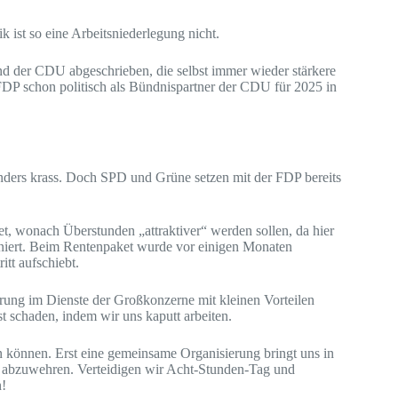
 ist so eine Arbeitsniederlegung nicht.
nd der CDU abgeschrieben, die selbst immer wieder stärkere
 FDP schon politisch als Bündnispartner der CDU für 2025 in
ders krass. Doch SPD und Grüne setzen mit der FDP bereits
 wonach Überstunden „attraktiver“ werden sollen, da hier
iniert. Beim Rentenpaket wurde vor einigen Monaten
tt aufschiebt.
erung im Dienste der Großkonzerne mit kleinen Vorteilen
st schaden, indem wir uns kaputt arbeiten.
rn können. Erst eine gemeinsame Organisierung bringt uns in
nft abzuwehren. Verteidigen wir Acht-Stunden-Tag und
n!