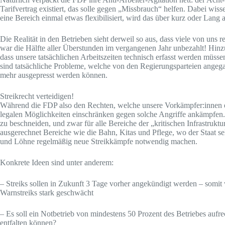
Tarifvertrag existiert, das solle gegen „Missbrauch“ helfen. Dabei wiss
eine Bereich einmal etwas flexibilisiert, wird das über kurz oder Lang a
Die Realität in den Betrieben sieht derweil so aus, dass viele von uns r
war die Hälfte aller Überstunden im vergangenen Jahr unbezahlt! Hin
dass unsere tatsächlichen Arbeitszeiten technisch erfasst werden müss
sind tatsächliche Probleme, welche von den Regierungsparteien angeg
mehr ausgepresst werden können.
Streikrecht verteidigen!
Während die FDP also den Rechten, welche unsere Vorkämpfer:innen ers
legalen Möglichkeiten einschränken gegen solche Angriffe ankämpfen. S
zu beschneiden, und zwar für alle Bereiche der „kritischen Infrastruk
ausgerechnet Bereiche wie die Bahn, Kitas und Pflege, wo der Staat sel
und Löhne regelmäßig neue Streikkämpfe notwendig machen.
Konkrete Ideen sind unter anderem:
– Streiks sollen in Zukunft 3 Tage vorher angekündigt werden – somit
Warnstreiks stark geschwächt
– Es soll ein Notbetrieb von mindestens 50 Prozent des Betriebes aufr
entfalten können?