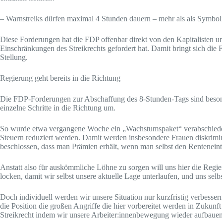
– Warnstreiks dürfen maximal 4 Stunden dauern – mehr als als Symbolik
Diese Forderungen hat die FDP offenbar direkt von den Kapitalisten u
Einschränkungen des Streikrechts gefordert hat. Damit bringt sich die
Stellung.
Regierung geht bereits in die Richtung
Die FDP-Forderungen zur Abschaffung des 8-Stunden-Tags sind beson
einzelne Schritte in die Richtung um.
So wurde etwa vergangene Woche ein „Wachstumspaket“ verabschiedet,
Steuern reduziert werden. Damit werden insbesondere Frauen diskrim
beschlossen, dass man Prämien erhält, wenn man selbst den Renteneintri
Anstatt also für auskömmliche Löhne zu sorgen will uns hier die Regi
locken, damit wir selbst unsere aktuelle Lage unterlaufen, und uns selb
Doch individuell werden wir unsere Situation nur kurzfristig verbesse
die Position die großen Angriffe die hier vorbereitet werden in Zuku
Streikrecht indem wir unsere Arbeiter:innenbewegung wieder aufbaue