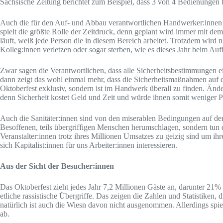
Sächsische Zeitung berichtet zum Beispiel, dass 3 von 4 Bedienungen be
Auch die für den Auf- und Abbau verantwortlichen Handwerker:innen 
spielt die größte Rolle der Zeitdruck, denn geplant wird immer mit d
läuft, weiß jede Person die in diesem Bereich arbeitet. Trotzdem wird
Kolleg:innen verletzen oder sogar sterben, wie es dieses Jahr beim Aufb
Zwar sagen die Verantwortlichen, dass alle Sicherheitsbestimmungen e
dann zeigt das wohl einmal mehr, dass die Sicherheitsmaßnahmen auf de
Oktoberfest exklusiv, sondern ist im Handwerk überall zu finden. Änder
denn Sicherheit kostet Geld und Zeit und würde ihnen somit weniger Pr
Auch die Sanitäter:innen sind von den miserablen Bedingungen auf dem 
Besoffenen, teils übergriffigen Menschen herumschlagen, sondern tun 
Veranstalter:innen trotz ihres Millionen Umsatzes zu geizig sind um ih
sich Kapitalist:innen für uns Arbeiter:innen interessieren.
Aus der Sicht der Besucher:innen
Das Oktoberfest zieht jedes Jahr 7,2 Millionen Gäste an, darunter 21%
etliche rassistische Übergriffe. Das zeigen die Zahlen und Statistiken,
natürlich ist auch die Wiesn davon nicht ausgenommen. Allerdings spielt 
ab.