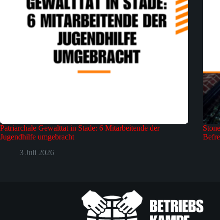
Patriarchale Gewalttat in Stade: 6 Mitarbeitende der
Stone
Jugendhilfe umgebracht
Befre
3 Juli 2026