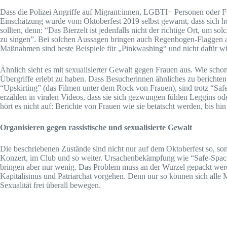
Dass die Polizei Angriffe auf Migrant:innen, LGBTI+ Personen oder Fr
Einschätzung wurde vom Oktoberfest 2019 selbst gewarnt, dass sich h
sollten, denn: “Das Bierzelt ist jedenfalls nicht der richtige Ort, um 
zu singen”. Bei solchen Aussagen bringen auch Regenbogen-Flaggen 
Maßnahmen sind beste Beispiele für „Pinkwashing“ und nicht dafür
Ähnlich sieht es mit sexualisierter Gewalt gegen Frauen aus. Wie schon
Übergriffe erlebt zu haben. Dass Besucherinnen ähnliches zu bericht
“Upskirting” (das Filmen unter dem Rock von Frauen), sind trotz “Sa
erzählen in viralen Videos, dass sie sich gezwungen fühlen Leggins od
hört es nicht auf: Berichte von Frauen wie sie betatscht werden, bis hi
Organisieren gegen rassistische und sexualisierte Gewalt
Die beschriebenen Zustände sind nicht nur auf dem Oktoberfest so, son
Konzert, im Club und so weiter. Ursachenbekämpfung wie “Safe-Spac
bringen aber nur wenig. Das Problem muss an der Wurzel gepackt werden
Kapitalismus und Patriarchat vorgehen. Denn nur so können sich alle
Sexualität frei überall bewegen.