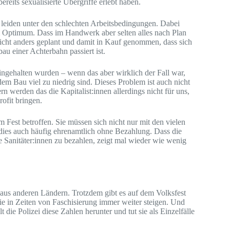
reits sexualisierte Übergriffe erlebt haben.
leiden unter den schlechten Arbeitsbedingungen. Dabei
em Optimum. Dass im Handwerk aber selten alles nach Plan
 nicht anders geplant und damit in Kauf genommen, dass sich
au einer Achterbahn passiert ist.
ingehalten wurden – wenn das aber wirklich der Fall war,
m Bau viel zu niedrig sind. Dieses Problem ist auch nicht
n werden das die Kapitalist:innen allerdings nicht für uns,
ofit bringen.
Fest betroffen. Sie müssen sich nicht nur mit den vielen
dies auch häufig ehrenamtlich ohne Bezahlung. Dass die
re Sanitäter:innen zu bezahlen, zeigt mal wieder wie wenig
 aus anderen Ländern. Trotzdem gibt es auf dem Volksfest
 die in Zeiten von Faschisierung immer weiter steigen. Und
die Polizei diese Zahlen herunter und tut sie als Einzelfälle