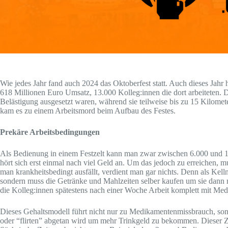
Wie jedes Jahr fand auch 2024 das Oktoberfest statt. Auch dieses Jahr 
618 Millionen Euro Umsatz, 13.000 Kolleg:innen die dort arbeiteten. Da
Belästigung ausgesetzt waren, während sie teilweise bis zu 15 Kilome
kam es zu einem Arbeitsmord beim Aufbau des Festes.
Prekäre Arbeitsbedingungen
Als Bedienung in einem Festzelt kann man zwar zwischen 6.000 und 
hört sich erst einmal nach viel Geld an. Um das jedoch zu erreichen, 
man krankheitsbedingt ausfällt, verdient man gar nichts. Denn als Kell
sondern muss die Getränke und Mahlzeiten selber kaufen um sie dann m
die Kolleg:innen spätestens nach einer Woche Arbeit komplett mit Me
Dieses Gehaltsmodell führt nicht nur zu Medikamentenmissbrauch, sond
oder “flirten” abgetan wird um mehr Trinkgeld zu bekommen. Dieser Zus