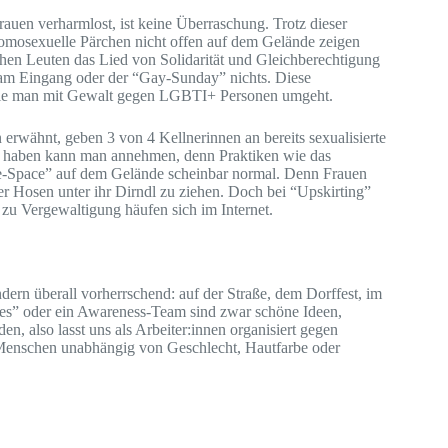
auen verharmlost, ist keine Überraschung. Trotz dieser
omosexuelle Pärchen nicht offen auf dem Gelände zeigen
solchen Leuten das Lied von Solidarität und Gleichberechtigung
am Eingang oder der “Gay-Sunday” nichts. Diese
 wie man mit Gewalt gegen LGBTI+ Personen umgeht.
 erwähnt, geben 3 von 4 Kellnerinnen an bereits sexualisierte
en haben kann man annehmen, denn Praktiken wie das
fe-Space” auf dem Gelände scheinbar normal. Denn Frauen
er Hosen unter ihr Dirndl zu ziehen. Doch bei “Upskirting”
n zu Vergewaltigung häufen sich im Internet.
dern überall vorherrschend: auf der Straße, dem Dorffest, im
es” oder ein Awareness-Team sind zwar schöne Ideen,
, also lasst uns als Arbeiter:innen organisiert gegen
 Menschen unabhängig von Geschlecht, Hautfarbe oder