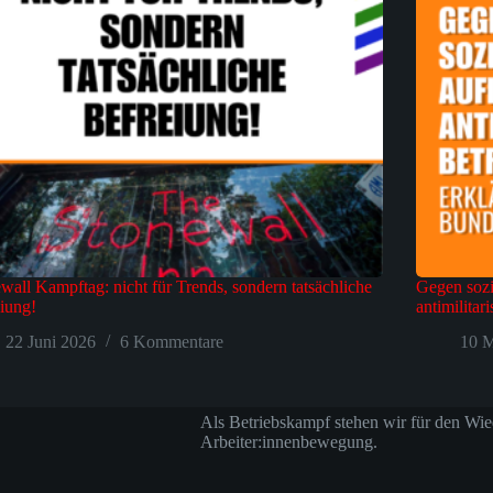
wall Kampftag: nicht für Trends, sondern tatsächliche
Gegen sozi
iung!
antimilitar
22 Juni 2026
6 Kommentare
10 M
Als Betriebskampf stehen wir für den Wie
Arbeiter:innenbewegung.