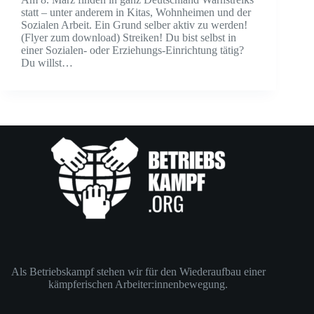
statt – unter anderem in Kitas, Wohnheimen und der
Sozialen Arbeit. Ein Grund selber aktiv zu werden!
(Flyer zum download) Streiken! Du bist selbst in
einer Sozialen- oder Erziehungs-Einrichtung tätig?
Du willst…
Als Betriebskampf stehen wir für den Wiederaufbau einer
kämpferischen Arbeiter:innenbewegung.