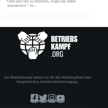
Oma und Opa zu infizieren. Angst uns selber
anzustecken.“ So…
Als Betriebskampf stehen wir für den Wiederaufbau einer
kämpferischen Arbeiter:innenbewegung.