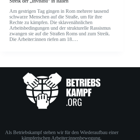
Streik der „Invisibli“ in Italien
Am gestrigen Tag gingen in Rom mehrere tausend
schwarze Menschen auf die Straße, um für ihre
Rechte zu kämpfen. Die sklavenähnlichen
Arbeitsbedingungen und der strukturelle Rassismus
zwangen sie auf die Straßen Roms und zum Streik.
Die Arbeiter:innen riefen am 18.…
Als Betriebskampf stehen wir für den Wiederaufbau einer
kämpferischen Arbeiter:innenbewegung.