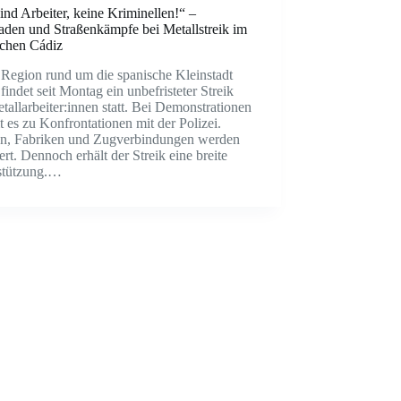
ind Arbeiter, keine Kriminellen!“ –
aden und Straßenkämpfe bei Metallstreik im
schen Cádiz
 Region rund um die spanische Kleinstadt
findet seit Montag ein unbefristeter Streik
tallarbeiter:innen statt. Bei Demonstrationen
es zu Konfrontationen mit der Polizei.
en, Fabriken und Zugverbindungen werden
ert. Dennoch erhält der Streik eine breite
stützung.…