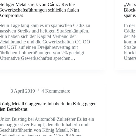
Heftiger Metallstreik von Cádiz: Rechte
„Wir s
Gewerkschaftsführungen schließen faulen
Block
Kompromiss
spani
Neun Tage lang kam es im spanischen Cadiz zu
In der
massiven Streiks und heftigen Straßenkämpfen.
Cádiz 
Nun haben sich der Kapital-Verband der
der Me
Metallbranche und die Gewerkschaften CC OO
kommt 
und UGT auf einen Dreijahresvertrag mit
Straß
jährlichen Lohnerhöhungen von 2% geeinigt.
blocki
Alternative Gewerkschaften sprechen…
Unter
3 April 2019
4 Kommentare
König Metall Gaggenau: Inhaberin im Krieg gegen
den Betriebsrat
Union Busting bei Automobil-Zulieferer Es ist ein
hochaggressiver Kampf, den die Inhaberin und
Geschäftsführerin von König Metall, Nina
Zwiebelhofer, gegen den im März 2018 neu