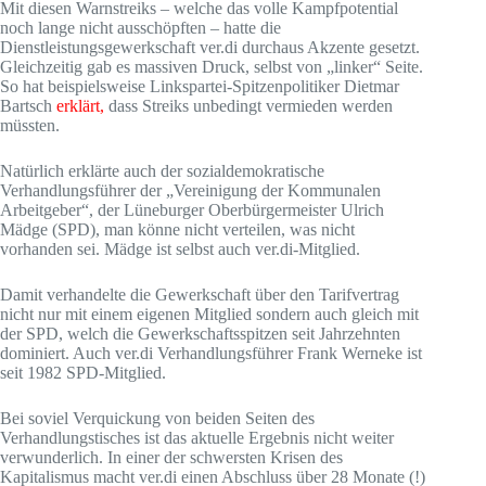
Mit diesen Warnstreiks – welche das volle Kampfpotential
noch lange nicht ausschöpften – hatte die
Dienstleistungsgewerkschaft ver.di durchaus Akzente gesetzt.
Gleichzeitig gab es massiven Druck, selbst von „linker“ Seite.
So hat beispielsweise Linkspartei-Spitzenpolitiker Dietmar
Bartsch
erklärt,
dass Streiks unbedingt vermieden werden
müssten.
Natürlich erklärte auch der sozialdemokratische
Verhandlungsführer der „Vereinigung der Kommunalen
Arbeitgeber“, der Lüneburger Oberbürgermeister Ulrich
Mädge (SPD), man könne nicht verteilen, was nicht
vorhanden sei. Mädge ist selbst auch ver.di-Mitglied.
Damit verhandelte die Gewerkschaft über den Tarifvertrag
nicht nur mit einem eigenen Mitglied sondern auch gleich mit
der SPD, welch die Gewerkschaftsspitzen seit Jahrzehnten
dominiert. Auch ver.di Verhandlungsführer Frank Werneke ist
seit 1982 SPD-Mitglied.
Bei soviel Verquickung von beiden Seiten des
Verhandlungstisches ist das aktuelle Ergebnis nicht weiter
verwunderlich. In einer der schwersten Krisen des
Kapitalismus macht ver.di einen Abschluss über 28 Monate (!)