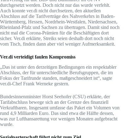
durchgesetzt werden. Doch nicht nur das wurde verfehlt.
Auch konnte ver.di nicht durchsetzen, den aktuellen
Abschluss auf die Tarifverträge des Nahverkehrs in Baden-
Württemberg, Hessen, Nordrhein-Westfalen, Niedersachsen,
Rheinland-Pfalz und Sachsen zu übertragen. Damit sind noch
nicht mal die Corona-Prämien für die Beschäftigten dort
sicher. Ver.di erklärte, Streiks seien deshalb dort noch nicht
vom Tisch, finden dann aber viel weniger Aufmerksamkeit.
Ver.di verteidigt faulen Kompromiss
„Das ist unter den derzeitigen Bedingungen ein respektabler
Abschluss, der für unterschiedliche Berufsgruppen, die im
Fokus der Tarifrunde standen, maßgeschneidert ist“, sagte
ver.di-Chef Frank Werneke gestern.
Bundesinnenminister Horst Seehofer (CSU) erklärte, der
Tarifabschluss bewege sich an der Grenze des finanziell
Verkraftbaren. Insgesamt umfasse das Paket ein Volumen von
rund 4,9 Milliarden Euro. Das sind etwa die Hälfte dessen,
was zur Lufthansarettung vor wenigen Monaten aufgebracht
wurde.
Sozialparterschaft führt nicht zum Ziel