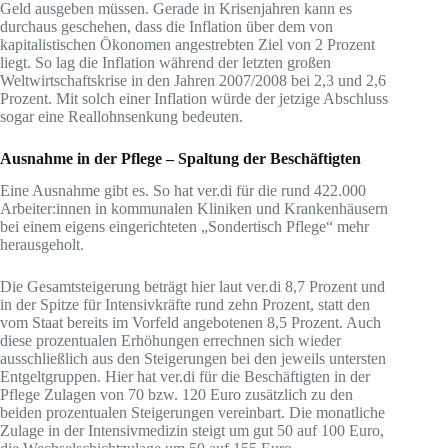
Geld ausgeben müssen. Gerade in Krisenjahren kann es
durchaus geschehen, dass die Inflation über dem von
kapitalistischen Ökonomen angestrebten Ziel von 2 Prozent
liegt. So lag die Inflation während der letzten großen
Weltwirtschaftskrise in den Jahren 2007/2008 bei 2,3 und 2,6
Prozent. Mit solch einer Inflation würde der jetzige Abschluss
sogar eine Reallohnsenkung bedeuten.
Ausnahme in der Pflege – Spaltung der Beschäftigten
Eine Ausnahme gibt es. So hat ver.di für die rund 422.000
Arbeiter:innen in kommunalen Kliniken und Krankenhäusern
bei einem eigens eingerichteten „Sondertisch Pflege“ mehr
herausgeholt.
Die Gesamtsteigerung beträgt hier laut ver.di 8,7 Prozent und
in der Spitze für Intensivkräfte rund zehn Prozent, statt den
vom Staat bereits im Vorfeld angebotenen 8,5 Prozent. Auch
diese prozentualen Erhöhungen errechnen sich wieder
ausschließlich aus den Steigerungen bei den jeweils untersten
Entgeltgruppen. Hier hat ver.di für die Beschäftigten in der
Pflege Zulagen von 70 bzw. 120 Euro zusätzlich zu den
beiden prozentualen Steigerungen vereinbart. Die monatliche
Zulage in der Intensivmedizin steigt um gut 50 auf 100 Euro,