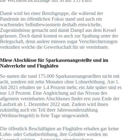
die Wechselschichtzulage um 50 auf 155 Euro.
Damit wird bei einer Berufsgruppe, die während der
Pandemie im öffentlichen Fokus stand und auch ein
wachsendes Selbstbewusstsein deshalb entwickelte,
Zugeständnisse gemacht und damit Dampf aus dem Kessel
gelassen. Doch damit kommt es auch zur Spaltung unter der
Belegschaft, denn andere müssen sogar Verschlechterungen
verkraften welche die Gewerkschaft für sie vereinbarte.
Miese Abschlüsse für Sparkassenangestellte und im
Nahverkehr und Flughäfen
So starten die rund 175.000 Sparkassenangestellten nicht mit
acht, sondern mit zehn Monaten ohne Lohnerhöhung. Am 1.
Juli 2021 erhalten sie 1,4 Prozent mehr, ein Jahr später sind es
nur 1,0 Prozent. Eine Angleichung auf das Niveau des
allgemein vereinbarten Abschlusses findet erst zum Ende der
Laufzeit ab 1. Dezember 2022 statt. Zudem wird ihnen
zukünftig auch ein Teil ihrer Jahressonderzahlung
(Weihnachtsgeld) in freie Tage umgewandelt.
Die öffentlich Beschäftigten an Flughäfen erhalten gar keine
Lohn- oder Gehaltserhöhung, ihre Gehälter werden im
Gegenteil gekürzt. „Angesichts eingebrochener