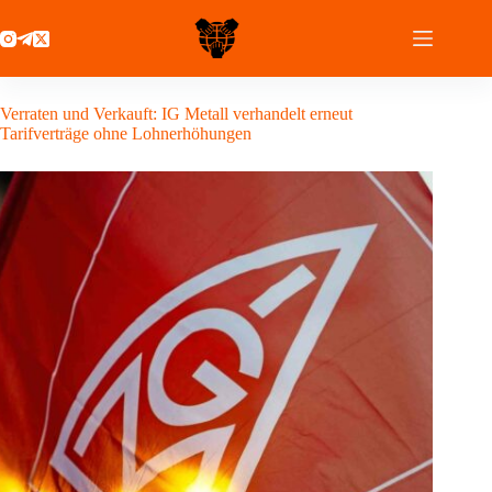
Zum
Inhalt
springen
30 März 2021
Verraten und Verkauft: IG Metall verhandelt erneut
Tarifverträge ohne Lohnerhöhungen