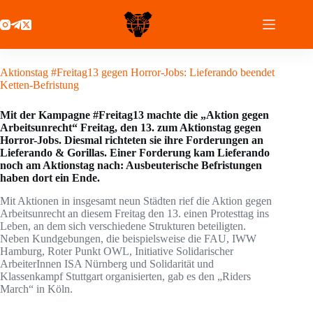
Zum
Inhalt
springen
17 August 2021
Aktionstag #Freitag13 gegen Horror-Jobs: Lieferando beendet
Ketten-Befristung
Mit der Kampagne #Freitag13 machte die „Aktion gegen
Arbeitsunrecht“ Freitag, den 13. zum Aktionstag gegen
Horror-Jobs. Diesmal richteten sie ihre Forderungen an
Lieferando & Gorillas. Einer Forderung kam Lieferando
noch am Aktionstag nach: Ausbeuterische Befristungen
haben dort ein Ende.
Mit Aktionen in insgesamt neun Städten rief die Aktion gegen
Arbeitsunrecht an diesem Freitag den 13. einen Protesttag ins
Leben, an dem sich verschiedene Strukturen beteiligten.
Neben Kundgebungen, die beispielsweise die FAU, IWW
Hamburg, Roter Punkt OWL, Initiative Solidarischer
ArbeiterInnen ISA Nürnberg und Solidarität und
Klassenkampf Stuttgart organisierten, gab es den „Riders
March“ in Köln.