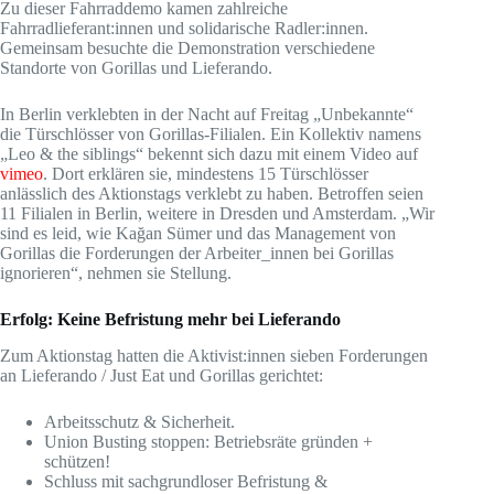
Zu dieser Fahrraddemo kamen zahlreiche
Fahrradlieferant:innen und solidarische Radler:innen.
Gemeinsam besuchte die Demonstration verschiedene
Standorte von Gorillas und Lieferando.
In Berlin verklebten in der Nacht auf Freitag „Unbekannte“
die Türschlösser von Gorillas-Filialen. Ein Kollektiv namens
„Leo & the siblings“ bekennt sich dazu mit einem Video auf
vimeo
. Dort erklären sie, mindestens 15 Türschlösser
anlässlich des Aktionstags verklebt zu haben. Betroffen seien
11 Filialen in Berlin, weitere in Dresden und Amsterdam. „Wir
sind es leid, wie Kağan Sümer und das Management von
Gorillas die Forderungen der Arbeiter_innen bei Gorillas
ignorieren“, nehmen sie Stellung.
Erfolg: Keine Befristung mehr bei Lieferando
Zum Aktionstag hatten die Aktivist:innen sieben Forderungen
an Lieferando / Just Eat und Gorillas gerichtet:
Arbeitsschutz & Sicherheit.
Union Busting stoppen: Betriebsräte gründen +
schützen!
Schluss mit sachgrundloser Befristung &