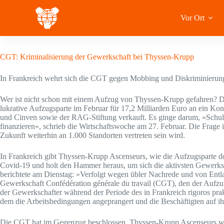
Zum
Inhalt
Vor Ort
springen
1 Oktober 2020
CGT: Kriminalisierung der Gewerkschaft bei Thyssen-Krupp
In Frankreich wehrt sich die CGT gegen Mobbing und Diskriminieru
Wer ist nicht schon mit einem Aufzug von Thyssen-Krupp gefahren? De
lukrative Aufzugsparte im Februar für 17,2 Milliarden Euro an ein Kon
und Cinven sowie der RAG-Stiftung verkauft. Es ginge darum, »Sch
finanzieren«, schrieb die Wirtschaftswoche am 27. Februar. Die Frage 
Zukunft weiterhin an 1.000 Standorten vertreten sein wird.
In Frankreich gibt Thyssen-Krupp Ascenseurs, wie die Aufzugsparte do
Covid-19 und holt den Hammer heraus, um sich die aktivsten Gewerksch
berichtete am Dienstag: »Verfolgt wegen übler Nachrede und von Entla
Gewerkschaft Confédération générale du travail (CGT), den der Aufzugb
der Gewerkschafter während der Periode des in Frankreich rigoros prak
dem die Arbeitsbedingungen angeprangert und die Beschäftigten auf 
Die CGT hat im Gegenzug beschlossen, Thyssen-Krupp Ascenseurs weg