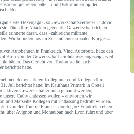
elbstmord getrieben hatte – und Diskriminierung der
tscheiden.
organisierte Hexenjagd«, so Gewerkschaftsvertreter Ludovic
 sie hätten ihre Attacken gegen die Gewerkschaft richten
e erinnerte daran, dass »zahlreiche militante
en. Wir befinden uns im Zustand eines sozialen Krieges«.
rativen Autobahnen in Frankreich, Vinci Autoroute, hatte den
cal Brun von der Gewerkschaft »Solidaires« angezeigt, weil
inkt hätten. Das Gericht von Toulon stellte nach
r berichtet hatte.
rnehmen demonstrieren Kolleginnen und Kollegen ihre
1. Juli berichtet hatte: Im Kaufhaus Primark in Creteil
die aktiven Gewerkschafterinnen genannt werden,
ie unsere Cathy entlassen wollen – antworten wir
lon und Marseille Kollegen mit Entlassung bedroht wurden.
riert von der Tour de France – durch ganz Frankreich einen
cht, über Avignon und Montauban nach ­Lyon führt und über