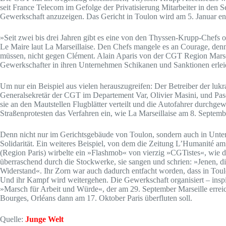
seit France Telecom im Gefolge der Privatisierung Mitarbeiter in den S
Gewerkschaft anzuzeigen. Das Gericht in Toulon wird am 5. Januar en
»Seit zwei bis drei Jahren gibt es eine von den Thyssen-Krupp-Chefs 
Le Maire laut La Marseillaise. Den Chefs mangele es an Courage, denn
müssen, nicht gegen Clément. Alain Aparis von der CGT Region Marseill
Gewerkschafter in ihren Unternehmen Schikanen und Sanktionen erleid
Um nur ein Beispiel aus vielen herauszugreifen: Der Betreiber der luk
Generalsekretär der CGT im Departement Var, Olivier Masini, und Pas
sie an den Mautstellen Flugblätter verteilt und die Autofahrer durchgew
Straßenprotesten das Verfahren ein, wie La Marseillaise am 8. Septembe
Denn nicht nur im Gerichtsgebäude von Toulon, sondern auch in Unte
Solidarität. Ein weiteres Beispiel, von dem die Zeitung L’Humanité am 3
(Region Paris) wirbelte ein »Flashmob« von vierzig »CGTistes«, wie 
überraschend durch die Stockwerke, sie sangen und schrien: »Jenen, d
Widerstand«. Ihr Zorn war auch dadurch entfacht worden, dass in Tou
Und ihr Kampf wird weitergehen. Die Gewerkschaft organisiert – inspi
»Marsch für Arbeit und Würde«, der am 29. September Marseille errei
Bourges, Orléans dann am 17. Oktober Paris überfluten soll.
Quelle:
Junge Welt