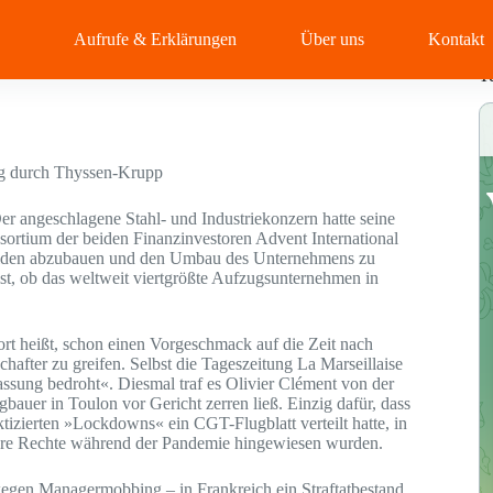
Aufrufe & Erklärungen
Über uns
Kontakt
T
ng durch Thyssen-Krupp
r angeschlagene Stahl- und Industriekonzern hatte seine
sortium der beiden Finanzinvestoren Advent International
ulden abzubauen und den Umbau des Unternehmens zu
ist, ob das weltweit viertgrößte Aufzugsunternehmen in
rt heißt, schon einen Vorgeschmack auf die Zeit nach
after zu greifen. Selbst die Tageszeitung La Marseillaise
ssung bedroht«. Diesmal traf es Olivier Clément von der
auer in Toulon vor Gericht zerren ließ. Einzig dafür, dass
tizierten »Lockdowns« ein CGT-Flugblatt verteilt hatte, in
ihre Rechte während der Pandemie hingewiesen wurden.
en Managermobbing – in Frankreich ein Straftatbestand,