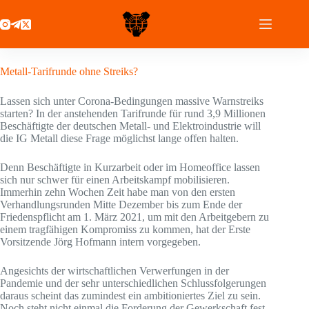
Zum
Inhalt
springen
6 November 2020
Metall-Tarifrunde ohne Streiks?
Lassen sich unter Corona-Bedingungen massive Warnstreiks
starten? In der anstehenden Tarifrunde für rund 3,9 Millionen
Beschäftigte der deutschen Metall- und Elektroindustrie will
die IG Metall diese Frage möglichst lange offen halten.
Denn Beschäftigte in Kurzarbeit oder im Homeoffice lassen
sich nur schwer für einen Arbeitskampf mobilisieren.
Immerhin zehn Wochen Zeit habe man von den ersten
Verhandlungsrunden Mitte Dezember bis zum Ende der
Friedenspflicht am 1. März 2021, um mit den Arbeitgebern zu
einem tragfähigen Kompromiss zu kommen, hat der Erste
Vorsitzende Jörg Hofmann intern vorgegeben.
Angesichts der wirtschaftlichen Verwerfungen in der
Pandemie und der sehr unterschiedlichen Schlussfolgerungen
daraus scheint das zumindest ein ambitioniertes Ziel zu sein.
Noch steht nicht einmal die Forderung der Gewerkschaft fest,