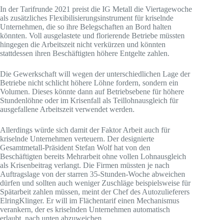
In der Tarifrunde 2021 preist die IG Metall die Viertagewoche
als zusätzliches Flexibilisierungsinstrument für kriselnde
Unternehmen, die so ihre Belegschaften an Bord halten
könnten. Voll ausgelastete und florierende Betriebe müssten
hingegen die Arbeitszeit nicht verkürzen und könnten
stattdessen ihren Beschäftigten höhere Entgelte zahlen.
Die Gewerkschaft will wegen der unterschiedlichen Lage der
Betriebe nicht schlicht höhere Löhne fordern, sondern ein
Volumen. Dieses könnte dann auf Betriebsebene für höhere
Stundenlöhne oder im Krisenfall als Teillohnausgleich für
ausgefallene Arbeitszeit verwendet werden.
Allerdings würde sich damit der Faktor Arbeit auch für
kriselnde Unternehmen verteuern. Der designierte
Gesamtmetall-Präsident Stefan Wolf hat von den
Beschäftigten bereits Mehrarbeit ohne vollen Lohnausgleich
als Krisenbeitrag verlangt. Die Firmen müssten je nach
Auftragslage von der starren 35-Stunden-Woche abweichen
dürfen und sollten auch weniger Zuschläge beispielsweise für
Spätarbeit zahlen müssen, meint der Chef des Autozulieferers
ElringKlinger. Er will im Flächentarif einen Mechanismus
verankern, der es kriselnden Unternehmen automatisch
erlaubt, nach unten abzuweichen.