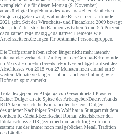
wenngleich die für diesen Montag (9. November)
angekündigte Empfehlung des Vorstands einen deutlichen
Fingerzeig geben wird, wohin die Reise in der Tarifrunde
2021 geht. Seit der Wirtschafts- und Finanzkrise 2009 bewegt
sich „die Zahl“ stets im Rahmen zwischen 5 und 6,5 Prozent,
dazu kamen regelmäßig „qualitative“ Elemente wie
Arbeitszeitverkürzungen für bestimmte Personengruppen.
Die Tarifpartner haben schon länger nicht mehr intensiv
miteinander verhandelt. Zu Beginn der Corona-Krise wurde
im März die ohnehin bereits rekordverdächtige Laufzeit des
Abschlusses von 2018 von 27 Monaten noch einmal um 9
weitere Monate verlängert – ohne Tabellenerhöhung, wie
Hofmann spitz anmerkt.
Trotz des geplanten Abgangs von Gesamtmetall-Präsident
Rainer Dulger an die Spitze des Arbeitgeber-Dachverbands
BDA kennen sich die Kontrahenten bestens. Dulgers
designierter Nachfolger Stefan Wolf hat in Stuttgart mit dem
dortigen IG-Metall-Bezirkschef Roman Zitzelsberger den
Pilotabschluss 2018 gezimmert und auch Jörg Hofmann
stammt aus der immer noch maßgeblichen Metall-Tradition
des Ländle.