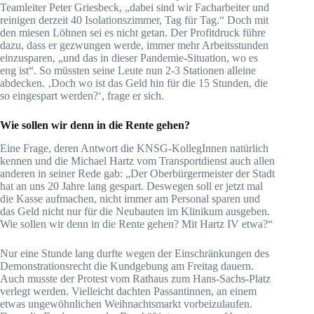
Teamleiter Peter Griesbeck, „dabei sind wir Facharbeiter und
reinigen derzeit 40 Isolationszimmer, Tag für Tag.“ Doch mit
den miesen Löhnen sei es nicht getan. Der Profitdruck führe
dazu, dass er gezwungen werde, immer mehr Arbeitsstunden
einzusparen, „und das in dieser Pandemie-Situation, wo es
eng ist“. So müssten seine Leute nun 2-3 Stationen alleine
abdecken. ‚Doch wo ist das Geld hin für die 15 Stunden, die
so eingespart werden?‘, frage er sich.
Wie sollen wir denn in die Rente gehen?
Eine Frage, deren Antwort die KNSG-KollegInnen natürlich
kennen und die Michael Hartz vom Transportdienst auch allen
anderen in seiner Rede gab: „Der Oberbürgermeister der Stadt
hat an uns 20 Jahre lang gespart. Deswegen soll er jetzt mal
die Kasse aufmachen, nicht immer am Personal sparen und
das Geld nicht nur für die Neubauten im Klinikum ausgeben.
Wie sollen wir denn in die Rente gehen? Mit Hartz IV etwa?“
Nur eine Stunde lang durfte wegen der Einschränkungen des
Demonstrationsrecht die Kundgebung am Freitag dauern.
Auch musste der Protest vom Rathaus zum Hans-Sachs-Platz
verlegt werden. Vielleicht dachten Passantinnen, an einem
etwas ungewöhnlichen Weihnachtsmarkt vorbeizulaufen.