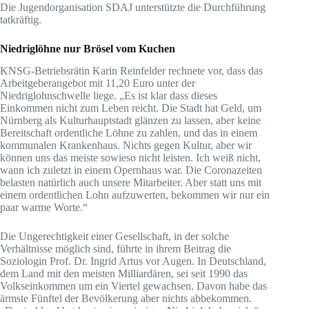
Die Jugendorganisation SDAJ unterstützte die Durchführung
tatkräftig.
Niedriglöhne nur Brösel vom Kuchen
KNSG-Betriebsrätin Karin Reinfelder rechnete vor, dass das
Arbeitgeberangebot mit 11,20 Euro unter der
Niedriglohnschwelle liege. „Es ist klar dass dieses
Einkommen nicht zum Leben reicht. Die Stadt hat Geld, um
Nürnberg als Kulturhauptstadt glänzen zu lassen, aber keine
Bereitschaft ordentliche Löhne zu zahlen, und das in einem
kommunalen Krankenhaus. Nichts gegen Kultur, aber wir
können uns das meiste sowieso nicht leisten. Ich weiß nicht,
wann ich zuletzt in einem Opernhaus war. Die Coronazeiten
belasten natürlich auch unsere Mitarbeiter. Aber statt uns mit
einem ordentlichen Lohn aufzuwerten, bekommen wir nur ein
paar warme Worte.“
Die Ungerechtigkeit einer Gesellschaft, in der solche
Verhältnisse möglich sind, führte in ihrem Beitrag die
Soziologin Prof. Dr. Ingrid Artus vor Augen. In Deutschland,
dem Land mit den meisten Milliardären, sei seit 1990 das
Volkseinkommen um ein Viertel gewachsen. Davon habe das
ärmste Fünftel der Bevölkerung aber nichts abbekommen.