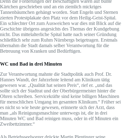
Denn die Forderungen der Beschäftigten waren auf bunte
Kärtchen geschrieben und an ein ziemlich mickriges
Tannenbäumchen gehängt worden. Statt Engeln und Sternen
zierten Protestplakate den Platz vor dem Heilig-Geist-Spital.
Ein schlechter Ort zum Ausweichen war dies mit Blick auf die
Geschichte übrigens angesichts des Themas der Kundgebung
nicht. Das mittelalterliche Spital hatte nach seiner Gründung
schließlich sehr zum Ruhm Nürnbergs beigetragen. Erstmals
übernahm die Stadt damals selber Verantwortung für die
Betreuung von Kranken und Bedürftigen.
WC und Bad in drei Minuten
Zur Verantwortung mahnte die Stadtpolitik auch Prof. Dr.
Hannes Wandt, der Jahrzehnte leitend am Klinikum tätig
gewesen war. „Qualität hat seinen Preis“, rief er. „und das
sollte sich der Stadtrat und der Oberbürgermeister hinter die
Ohren schreiben. Servicekräfte sind keine billigen Maschinen
für menschlichen Umgang im gesamten Klinikum.“ Früher sei
es nicht so wie heute gewesen, erinnerte sich der Arzt, dass
man „als Reinigungsmaschine unterwegs ist, die in drei
Minuten WC und Bad reinigen muss, oder in elf Minuten ein
Zweibettzimmer.“
Als Betriebsseelsorger drückte Martin Plentinger seine