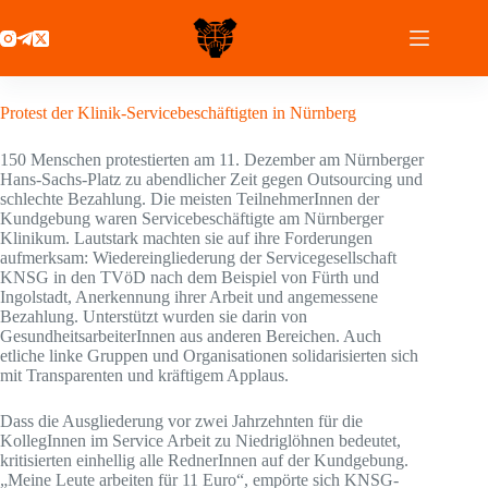
Zum
Inhalt
springen
17 Dezember 2020
Protest der Klinik-Servicebeschäftigten in Nürnberg
150 Menschen protestierten am 11. Dezember am Nürnberger
Hans-Sachs-Platz zu abendlicher Zeit gegen Outsourcing und
schlechte Bezahlung. Die meisten TeilnehmerInnen der
Kundgebung waren Servicebeschäftigte am Nürnberger
Klinikum. Lautstark machten sie auf ihre Forderungen
aufmerksam: Wiedereingliederung der Servicegesellschaft
KNSG in den TVöD nach dem Beispiel von Fürth und
Ingolstadt, Anerkennung ihrer Arbeit und angemessene
Bezahlung. Unterstützt wurden sie darin von
GesundheitsarbeiterInnen aus anderen Bereichen. Auch
etliche linke Gruppen und Organisationen solidarisierten sich
mit Transparenten und kräftigem Applaus.
Dass die Ausgliederung vor zwei Jahrzehnten für die
KollegInnen im Service Arbeit zu Niedriglöhnen bedeutet,
kritisierten einhellig alle RednerInnen auf der Kundgebung.
„Meine Leute arbeiten für 11 Euro“, empörte sich KNSG-