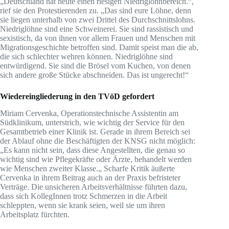
„Deutschland hat heute einen riesigen Niedriglohnbereich.“,
rief sie den Protestierenden zu. „Das sind eure Löhne, denn
sie liegen unterhalb von zwei Drittel des Durchschnittslohns.
Niedriglöhne sind eine Schweinerei. Sie sind rassistisch und
sexistisch, da von ihnen vor allem Frauen und Menschen mit
Migrationsgeschichte betroffen sind. Damit speist man die ab,
die sich schlechter wehren können. Niedriglöhne sind
entwürdigend. Sie sind die Brösel vom Kuchen, von denen
sich andere große Stücke abschneiden. Das ist ungerecht!“
Wiedereingliederung in den TVöD gefordert
Miriam Cervenka, Operationstechnische Assistentin am
Südklinikum, unterstrich, wie wichtig der Service für den
Gesamtbetrieb einer Klinik ist. Gerade in ihrem Bereich sei
der Ablauf ohne die Beschäftigten der KNSG nicht möglich:
„Es kann nicht sein, dass diese Angestellten, die genau so
wichtig sind wie Pflegekräfte oder Ärzte, behandelt werden
wie Menschen zweiter Klasse.„ Scharfe Kritik äußerte
Cervenka in ihrem Beitrag auch an der Praxis befristeter
Verträge. Die unsicheren Arbeitsverhältnisse führten dazu,
dass sich KollegInnen trotz Schmerzen in die Arbeit
schleppten, wenn sie krank seien, weil sie um ihren
Arbeitsplatz fürchten.