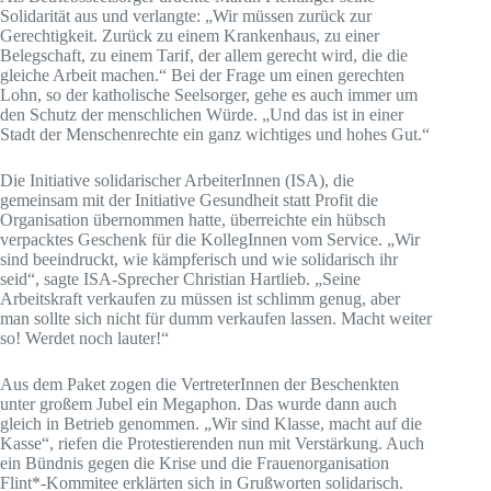
Solidarität aus und verlangte: „Wir müssen zurück zur
Gerechtigkeit. Zurück zu einem Krankenhaus, zu einer
Belegschaft, zu einem Tarif, der allem gerecht wird, die die
gleiche Arbeit machen.“ Bei der Frage um einen gerechten
Lohn, so der katholische Seelsorger, gehe es auch immer um
den Schutz der menschlichen Würde. „Und das ist in einer
Stadt der Menschenrechte ein ganz wichtiges und hohes Gut.“
Die Initiative solidarischer ArbeiterInnen (ISA), die
gemeinsam mit der Initiative Gesundheit statt Profit die
Organisation übernommen hatte, überreichte ein hübsch
verpacktes Geschenk für die KollegInnen vom Service. „Wir
sind beeindruckt, wie kämpferisch und wie solidarisch ihr
seid“, sagte ISA-Sprecher Christian Hartlieb. „Seine
Arbeitskraft verkaufen zu müssen ist schlimm genug, aber
man sollte sich nicht für dumm verkaufen lassen. Macht weiter
so! Werdet noch lauter!“
Aus dem Paket zogen die VertreterInnen der Beschenkten
unter großem Jubel ein Megaphon. Das wurde dann auch
gleich in Betrieb genommen. „Wir sind Klasse, macht auf die
Kasse“, riefen die Protestierenden nun mit Verstärkung. Auch
ein Bündnis gegen die Krise und die Frauenorganisation
Flint*-Kommitee erklärten sich in Grußworten solidarisch.