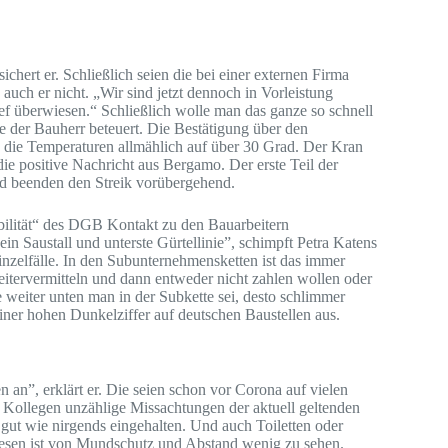
ichert er. Schließlich seien die bei einer externen Firma
auch er nicht. „Wir sind jetzt dennoch in Vorleistung
f überwiesen.“ Schließlich wolle man das ganze so schnell
der Bauherr beteuert. Die Bestätigung über den
n die Temperaturen allmählich auf über 30 Grad. Der Kran
ie positive Nachricht aus Bergamo. Der erste Teil der
d beenden den Streik vorübergehend.
bilität“ des DGB Kontakt zu den Bauarbeitern
in Saustall und unterste Gürtellinie”, schimpft Petra Katens
nzelfälle. In den Subunternehmensketten ist das immer
tervermitteln und dann entweder nicht zahlen wollen oder
 weiter unten man in der Subkette sei, desto schlimmer
einer hohen Dunkelziffer auf deutschen Baustellen aus.
an”, erklärt er. Die seien schon vor Corona auf vielen
e Kollegen unzählige Missachtungen der aktuell geltenden
ut wie nirgends eingehalten. Und auch Toiletten oder
iesen ist von Mundschutz und Abstand wenig zu sehen.