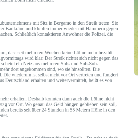
bunternehmens mit Sitz in Bergamo in den Streik treten. Sie
ei der Baukräne und klopfen immer wieder mit Hämmern gegen
chen. Schließlich kontaktieren Anwohner die Polizei, die
tion, dass seit mehreren Wochen keine Löhne mehr bezahlt
gvormittags wird klar: Der Streik richtet sich nicht gegen das
r scheint ein Netz aus mehreren Sub- und Sub-Sub-
 mehr dort angekommen sind, wo sie hinsollten. Die
 Die wiederum ist selbst nicht vor Ort vertreten und fungiert
s Deutschland erhalten und weitervermittelt, heißt es von
ehr erhalten. Deshalb konnten dann auch die Löhne nicht
stag vor Ort. Wo genau das Geld hängen geblieben sein soll,
kenden bereits seit über 24 Stunden in 55 Metern Höhe in den
itet.