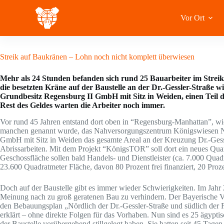
Zum
Inhalt
Vor Ort
springen
13 August 2020
Streik auf Baukränen – Lohn noch nicht komplett überwiesen
Mehr als 24 Stunden befanden sich rund 25 Bauarbeiter im Strei
die besetzten Kräne auf der Baustelle an der Dr.-Gessler-Straße w
Grundbesitz Regensburg II GmbH mit Sitz in Weiden, einen Teil
Rest des Geldes warten die Arbeiter noch immer.
Vor rund 45 Jahren entstand dort oben in “Regensburg-Manhattan”, w
manchen genannt wurde, das Nahversorgungszentrum Königswiesen No
GmbH mit Sitz in Weiden das gesamte Areal an der Kreuzung Dr.-Gessl
Abrissarbeiten. Mit dem Projekt “KönigsTOR” soll dort ein neues Qua
Geschossfläche sollen bald Handels- und Dienstleister (ca. 7.000 Qu
23.600 Quadratmeter Fläche, davon 80 Prozent frei finanziert, 20 Prozen
Doch auf der Baustelle gibt es immer wieder Schwierigkeiten. Im Jah
Meinung nach zu groß geratenen Bau zu verhindern. Der Bayerische 
den Bebauungsplan „Nördlich der Dr.-Gessler-Straße und südlich der 
erklärt – ohne direkte Folgen für das Vorhaben. Nun sind es 25 ägypti
der Baustelle vorübergehend stillgelegt haben. Sie hatten seit 45 Tage