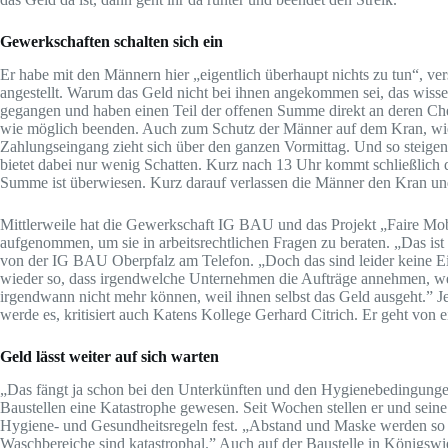
Gewerkschaften schalten sich ein
Er habe mit den Männern hier „eigentlich überhaupt nichts zu tun“, vers
angestellt. Warum das Geld nicht bei ihnen angekommen sei, das wisse 
gegangen und haben einen Teil der offenen Summe direkt an deren Che
wie möglich beenden. Auch zum Schutz der Männer auf dem Kran, wie 
Zahlungseingang zieht sich über den ganzen Vormittag. Und so steige
bietet dabei nur wenig Schatten. Kurz nach 13 Uhr kommt schließlich d
Summe ist überwiesen. Kurz darauf verlassen die Männer den Kran un
Mittlerweile hat die Gewerkschaft IG BAU und das Projekt „Faire Mo
aufgenommen, um sie in arbeitsrechtlichen Fragen zu beraten. „Das ist e
von der IG BAU Oberpfalz am Telefon. „Doch das sind leider keine Ei
wieder so, dass irgendwelche Unternehmen die Aufträge annehmen, wei
irgendwann nicht mehr können, weil ihnen selbst das Geld ausgeht.” Je
werde es, kritisiert auch Katens Kollege Gerhard Citrich. Er geht von 
Geld lässt weiter auf sich warten
„Das fängt ja schon bei den Unterkünften und den Hygienebedingungen 
Baustellen eine Katastrophe gewesen. Seit Wochen stellen er und sein
Hygiene- und Gesundheitsregeln fest. „Abstand und Maske werden so g
Waschbereiche sind katastrophal.” Auch auf der Baustelle in Königsw