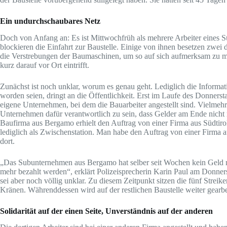
Ein undurchschaubares Netz
Doch von Anfang an: Es ist Mittwochfrüh als mehrere Arbeiter eines Su
blockieren die Einfahrt zur Baustelle. Einige von ihnen besetzen zw
die Verstrebungen der Baumaschinen, um so auf sich aufmerksam zu ma
kurz darauf vor Ort eintrifft.
Zunächst ist noch unklar, worum es genau geht. Lediglich die Informa
worden seien, dringt an die Öffentlichkeit. Erst im Laufe des Donnersta
eigene Unternehmen, bei dem die Bauarbeiter angestellt sind. Vielmeh
Unternehmen dafür verantwortlich zu sein, dass Gelder am Ende nicht
Baufirma aus Bergamo erhielt den Auftrag von einer Firma aus Südtirol.
lediglich als Zwischenstation. Man habe den Auftrag von einer Firma au
dort.
„Das Subunternehmen aus Bergamo hat selber seit Wochen kein Geld m
mehr bezahlt werden“, erklärt Polizeisprecherin Karin Paul am Donner
sei aber noch völlig unklar. Zu diesem Zeitpunkt sitzen die fünf Strei
Kränen. Währenddessen wird auf der restlichen Baustelle weiter gearbe
Solidarität auf der einen Seite, Unverständnis auf der anderen