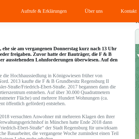
Aufrufe & Erklärungen
Über uns
Kontakt
T
k, ehe sie am vergangenen Donnerstag kurz nach 13 Uhr
ieder freigaben. Zuvor hatte der Bauträger, die F & B
 der ausstehenden Lohnforderungen überwiesen. Auf den
ie die Hochhaussiedlung in Königswiesen früher von
rd. 2013 kaufte die F & B Grundbesitz Regensburg II
er-Straße/Friedrich-Ebert-Straße. 2017 begannen dann die
rtierszentrum entstehen. Auf über 30.000 Quadratmetern
adratmeter Fläche) und mehrere Hundert Wohnungen (ca.
t öffentlich gefördert) entstehen.
r 2018 versuchten Anwohner mit mehreren Klagen den ihrer
Verwaltungsgerichtshof in München hatte Ende 2018 dann
Friedrich-Ebert-Straße“ der Stadt Regensburg für unwirksam
sche Bauarbeiter, die vergangene Woche zumindest einen Teil
n keinen Lohn mehr erhalten.