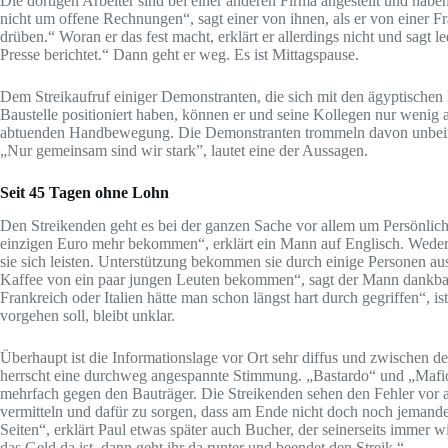
Die dortigen Arbeiter sind bei einer anderen Firma angestellt und habe
nicht um offene Rechnungen“, sagt einer von ihnen, als er von einer F
drüben.“ Woran er das fest macht, erklärt er allerdings nicht und sagt 
Presse berichtet.“ Dann geht er weg. Es ist Mittagspause.
Dem Streikaufruf einiger Demonstranten, die sich mit den ägyptischen 
Baustelle positioniert haben, können er und seine Kollegen nur wenig a
abtuenden Handbewegung. Die Demonstranten trommeln davon unbeirrt 
„Nur gemeinsam sind wir stark”, lautet eine der Aussagen.
Seit 45 Tagen ohne Lohn
Den Streikenden geht es bei der ganzen Sache vor allem um Persönlich
einzigen Euro mehr bekommen“, erklärt ein Mann auf Englisch. Wede
sie sich leisten. Unterstützung bekommen sie durch einige Personen
Kaffee von ein paar jungen Leuten bekommen“, sagt der Mann dankbar. 
Frankreich oder Italien hätte man schon längst hart durch gegriffen“, ist
vorgehen soll, bleibt unklar.
Überhaupt ist die Informationslage vor Ort sehr diffus und zwischen
herrscht eine durchweg angespannte Stimmung. „Bastardo“ und „Mafios
mehrfach gegen den Bauträger. Die Streikenden sehen den Fehler vor a
vermitteln und dafür zu sorgen, dass am Ende nicht doch noch jemandem
Seiten“, erklärt Paul etwas später auch Bucher, der seinerseits immer 
das Geld da ist, dann geht ihr da runter und beendet den Streik.“