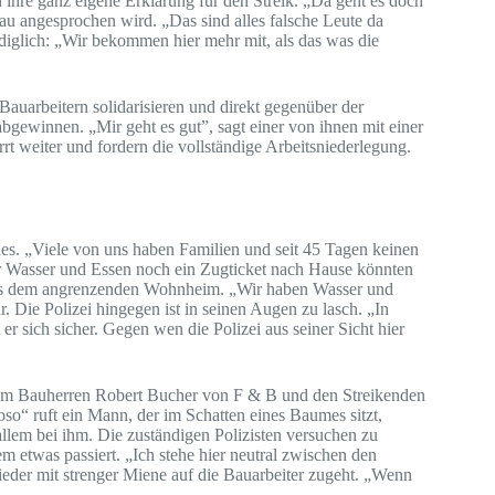
n ihre ganz eigene Erklärung für den Streik. „Da geht es doch
rau angesprochen wird. „Das sind alles falsche Leute da
lediglich: „Wir bekommen hier mehr mit, als das was die
Bauarbeitern solidarisieren und direkt gegenüber der
bgewinnen. „Mir geht es gut”, sagt einer von ihnen mit einer
weiter und fordern die vollständige Arbeitsniederlegung.
es. „Viele von uns haben Familien und seit 45 Tagen keinen
r Wasser und Essen noch ein Zugticket nach Hause könnten
 aus dem angrenzenden Wohnheim. „Wir haben Wasser und
Die Polizei hingegen ist in seinen Augen zu lasch. „In
 er sich sicher. Gegen wen die Polizei aus seiner Sicht hier
 dem Bauherren Robert Bucher von F & B und den Streikenden
o“ ruft ein Mann, der im Schatten eines Baumes sitzt,
llem bei ihm. Die zuständigen Polizisten versuchen zu
 etwas passiert. „Ich stehe hier neutral zwischen den
wieder mit strenger Miene auf die Bauarbeiter zugeht. „Wenn