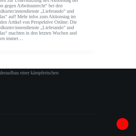
fen zur Unterstützung des Aktionstag der
on gegen Arbeitsunrecht“ bei den
adkurier:innendienste „Lieferando“ und
las“ auf! Mehr infos zum Aktionstag im
den Artikel von Perspektive Online: Die
adkurier:innendienste „Lieferando“ und
llas“ machten in den letzten Wochen und
ten immer…
deraufbau einer kämpferischen