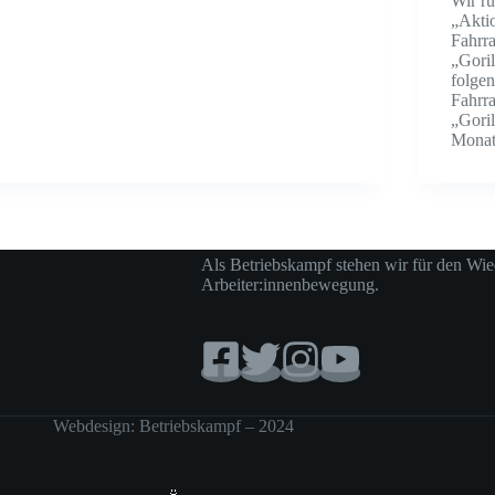
Wir ru
„Akti
Fahrr
„Goril
folgen
Fahrr
„Gori
Mona
Als Betriebskampf stehen wir für den Wie
Arbeiter:innenbewegung.
Webdesign: Betriebskampf – 2024