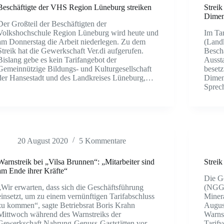
Beschäftigte der VHS Region Lüneburg streiken
Streik
Dimen
Der Großteil der Beschäftigten der
Volkshochschule Region Lüneburg wird heute und
Im Tar
am Donnerstag die Arbeit niederlegen. Zu dem
(Land
Streik hat die Gewerkschaft Ver.di aufgerufen.
Beschä
Bislang gebe es kein Tarifangebot der
Aussta
Gemeinnützige Bildungs- und Kulturgesellschaft
besetz
der Hansestadt und des Landkreises Lüneburg,…
Dimens
Sprec
20 August 2020
5 Kommentare
Warnstreik bei „Vilsa Brunnen“: „Mitarbeiter sind
Streik
am Ende ihrer Kräfte“
Die G
„Wir erwarten, dass sich die Geschäftsführung
(NGG)
einsetzt, um zu einem vernünftigen Tarifabschluss
Miner
zu kommen“, sagte Betriebsrat Boris Krahn
Augus
Mittwoch während des Warnstreiks der
Warnst
Gewerkschaft Nahrung-Genuss-Gaststätten vor
Tarifv