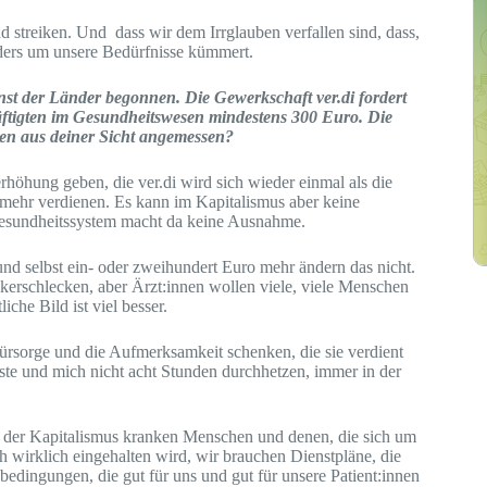
nd streiken. Und dass wir dem Irrglauben verfallen sind, dass,
ders um unsere Bedürfnisse kümmert.
nst der Länder begonnen. Die Gewerkschaft ver.di fordert
äftigten im Gesundheitswesen mindestens 300 Euro. Die
en aus deiner Sicht angemessen?
rhöhung geben, die ver.di wird sich wieder einmal als die
 mehr verdienen. Es kann im Kapitalismus aber keine
Gesundheitssystem macht da keine Ausnahme.
, und selbst ein- oder zweihundert Euro mehr ändern das nicht.
ckerschlecken, aber Ärzt:innen wollen viele, viele Menschen
iche Bild ist viel besser.
ürsorge und die Aufmerksamkeit schenken, die sie verdient
iste und mich nicht acht Stunden durchhetzen, immer in der
as der Kapitalismus kranken Menschen und denen, die sich um
h wirklich eingehalten wird, wir brauchen Dienstpläne, die
dingungen, die gut für uns und gut für unsere Patient:innen