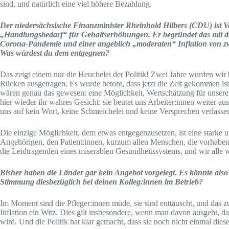
sind, und natürlich eine viel höhere Bezahlung.
Der niedersächsische Finanzminister Rheinhold Hilbers (CDU) ist V
„Handlungsbedarf“ für Gehaltserhöhungen. Er begründet das mit d
Corona-Pandemie und einer angeblich „moderaten“ Inflation von zwei 
Was würdest du dem entgegnen?
Das zeigt einem nur die Heuchelei der Politik! Zwei Jahre wurden wir 
Rücken ausgetragen. Es wurde betont, dass jetzt die Zeit gekommen is
wären genau das gewesen: eine Möglichkeit, Wertschätzung für unsere Ar
hier wieder ihr wahres Gesicht: sie beutet uns Arbeiter:innen weiter 
uns auf kein Wort, keine Schmeichelei und keine Versprechen verlasse
Die einzige Möglichkeit, dem etwas entgegenzusetzen, ist eine starke 
Angehörigen, den Patient:innen, kurzum allen Menschen, die vorhaben,
die Leidtragenden eines miserablen Gesundheitssystems, und wir alle w
Bisher haben die Länder gar kein Angebot vorgelegt. Es könnte also 
Stimmung diesbezüglich bei deinen Kolleg:innen im Betrieb?
Im Moment sind die Pfleger:innen müde, sie sind enttäuscht, und das z
Inflation ein Witz. Dies gilt insbesondere, wenn man davon ausgeht, d
wird. Und die Politik hat klar gemacht, dass sie noch nicht einmal di