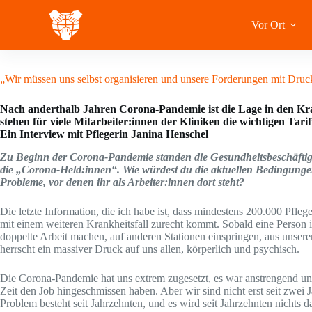
Zum
Inhalt
Vor Ort
springen
23 Oktober 2021
„Wir müssen uns selbst organisieren und unsere Forderungen mit Druc
Nach anderthalb Jahren Corona-Pandemie ist die Lage in den Kr
stehen für viele Mitarbeiter:innen der Kliniken die wichtigen Tar
Ein Interview mit Pflegerin Janina Henschel
Zu Beginn der Corona-Pandemie standen die Gesundheitsbeschäftigte
die „Corona-Held:innen“. Wie würdest du die aktuellen Bedingungen
Probleme, vor denen ihr als Arbeiter:innen dort steht?
Die letzte Information, die ich habe ist, dass mindestens 200.000 Pfleg
mit einem weiteren Krankheitsfall zurecht kommt. Sobald eine Person 
doppelte Arbeit machen, auf anderen Stationen einspringen, aus unser
herrscht ein massiver Druck auf uns allen, körperlich und psychisch.
Die Corona-Pandemie hat uns extrem zugesetzt, es war anstrengend und
Zeit den Job hingeschmissen haben. Aber wir sind nicht erst seit zwei J
Problem besteht seit Jahrzehnten, und es wird seit Jahrzehnten nichts 