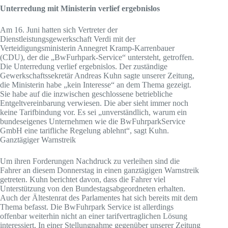
Unterredung mit Ministerin verlief ergebnislos
Am 16. Juni hatten sich Vertreter der
Dienstleistungsgewerkschaft Verdi mit der
Verteidigungsministerin Annegret Kramp-Karrenbauer
(CDU), der die „BwFurhpark-Service“ untersteht, getroffen.
Die Unterredung verlief ergebnislos. Der zuständige
Gewerkschaftssekretär Andreas Kuhn sagte unserer Zeitung,
die Ministerin habe „kein Interesse“ an dem Thema gezeigt.
Sie habe auf die inzwischen geschlossene betriebliche
Entgeltvereinbarung verwiesen. Die aber sieht immer noch
keine Tarifbindung vor. Es sei „unverständlich, warum ein
bundeseigenes Unternehmen wie die BwFuhrparkService
GmbH eine tarifliche Regelung ablehnt“, sagt Kuhn.
Ganztägiger Warnstreik
Um ihren Forderungen Nachdruck zu verleihen sind die
Fahrer an diesem Donnerstag in einen ganztägigen Warnstreik
getreten. Kuhn berichtet davon, dass die Fahrer viel
Unterstützung von den Bundestagsabgeordneten erhalten.
Auch der Ältestenrat des Parlamentes hat sich bereits mit dem
Thema befasst. Die BwFuhrpark Service ist allerdings
offenbar weiterhin nicht an einer tarifvertraglichen Lösung
interessiert. In einer Stellungnahme gegenüber unserer Zeitung