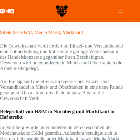
Zum
Inhalt
springen
29 Juni 2021
Streik bei H&M, Media Markt, Marktkauf
Die Gewerkschaft Verdi fordert im Einzel- und Versandhandel
eine Lohnerhöhung und kritisiert die geringe Wertschätzung
der Handelskonzerne gegenüber ihren Beschäftigten.
Deswegen wird unter anderem in Mittel- und Oberfranken die
Arbeit niedergelegt.
Am Freitag sind die Streiks im bayerischen Einzel- und
Versandhandel in Mittel- und Oberfranken in eine neue Runde
gegangen. Dazu aufgerufen hatte in ganz Bayern die
Gewerkschaft Verdi.
Belegschaft von H&M in Nürnberg und Marktkauf in
Hof streikt
In Nürnberg wurde unter anderem in den Geschäften der
Modehauskette H&M gestreikt. Außerdem beteiligte sich in
Hof der Lebensmittelhändler Marktkauf, sowie Media Markt