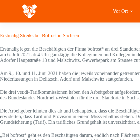
Zum
Inhalt
Vor Ort
springen
6 Juli 2021
Erstmalig Streiks bei Bofrost in Sachsen
Erstmalig legen die Beschäftigten der Firma bofrost* an drei Standorten
am 6. Juli 2021 ab 4 Uhr ganztägig die Kolleginnen und Kollegen in d
Adorfer Hauptstraße 18 und Malschwitz, Gewerbepark am Stausee zum
Am 9., 10. und 11. Juni 2021 haben die jeweils voneinander getrennten
Niederlassungen in Delitzsch, Adorf und Malschwitz stattgefunden.
Die drei ver.di-Tarifkommissionen haben den Arbeitgeber aufgefordert,
des Bundeslandes Nordrhein-Westfalen für die drei Standorte in Sach
Die Arbeitgeber lehnten dies ab und behaupteten, dass die Beschäftig
erwiderten, dass Tarif und Provision in einem Missverhältnis stehen. 
Grundsicherung (Tarif). Ein tarifliches Grundgehalt ist unverzichtbar, 
„Bei bofrost* geht es den Beschäftigten darum, endlich nach Flächenta