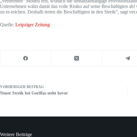
„verdrehten“ Modell fest, wonach die umsatzabhängige Provisionszah
Unternehmen wälzt damit das volle Risiko auf seine Beschäftigten ab! 
zu er-reichen. Deshalb treten die Beschäftigten in den Streik“, sagt ve
Quelle:
Leipziger Zeitung
VORHERIGER
BEITRAG
Neuer Streik bei Gorillas steht bevor
Weitere Beiträge