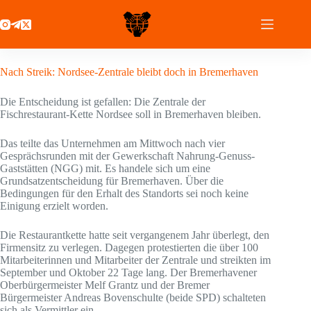
Zum
Inhalt
springen
7 Dezember 2020
Nach Streik: Nordsee-Zentrale bleibt doch in Bremerhaven
Die Entscheidung ist gefallen: Die Zentrale der
Fischrestaurant-Kette Nordsee soll in Bremerhaven bleiben.
Das teilte das Unternehmen am Mittwoch nach vier
Gesprächsrunden mit der Gewerkschaft Nahrung-Genuss-
Gaststätten (NGG) mit. Es handele sich um eine
Grundsatzentscheidung für Bremerhaven. Über die
Bedingungen für den Erhalt des Standorts sei noch keine
Einigung erzielt worden.
Die Restaurantkette hatte seit vergangenem Jahr überlegt, den
Firmensitz zu verlegen. Dagegen protestierten die über 100
Mitarbeiterinnen und Mitarbeiter der Zentrale und streikten im
September und Oktober 22 Tage lang. Der Bremerhavener
Oberbürgermeister Melf Grantz und der Bremer
Bürgermeister Andreas Bovenschulte (beide SPD) schalteten
sich als Vermittler ein.