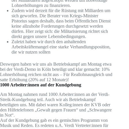
bei Milliardären abgeschöpft werden um notwendige
Lohnerhöhungen zu finanzieren.
Zudem wird derzeit für die Rüstung mit Milliarden um
sich geworfen. Die Berater von Kriegs-Minister
Pistorius sagen deshalb, dass beim Öffentlichen Dienst
keine allzuhohe Forderungen durchgesetzt werden
dürfen. Hier zeigt sich: die Militarisierung richtet sich
direkt gegen unsere Lebensbedingungen.
Zuletzt haben wir durch den anhaltenden
Arbeitskräftemangel eine starke Verhandlungsposition,
die wir nutzen sollten
Deswegen haben wir uns als Betriebskampf am Montag etwa
bei der Verdi-Demo in Köln beteiligt und klar gemacht: 10%
Lohnerhöhung reichen nicht aus – Für Reallohnausgleich und
satte Erhöhung (20% auf 12 Monate)!
1000 Arbeiter:innen auf der Kundgebung
Am Montag nahmen rund 1000 Arbeiter:innen an der Verdi-
Streik-Kundgebung teil. Auch wir als Betriebskampf
beteiligten uns. Mit dabei waren Kolleg:innen der KVB oder
den Hilfetelefonen „Gewalt gegen Frauen“ und „Schwangere
in Not“.
Auf der Kundgebung gab es ein gemischtes Programm von
Musik und Reden. Es redeten u.A. Verdi Vertreter:innen für