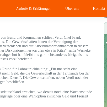
Aufrufe & Erklärungen
Über uns
Kontakt
T
ten von Bund und Kommunen schließt Verdi-Chef Frank
 aus. Die Gewerkschaften hätten der Vereinigung der
u verschieben und auf Arbeitskampfmaßnahmen in diesem
icher Diskussionen hervorrufen etwa in Kitas“, sagte Werneke
gelehnt hat, bleibt uns gar nichts anderes übrig, als uns
nstes vorzubereiten.“
n Grund für Lohnzurückhaltung: „Für uns steht eine
mehr Geld, die die Gewerkschaft in der Tarifrunde bei der
entlichen Dienst“. Die Gewerkschaften, neben Verdi noch der
gen beschließen.
 Ostdeutschland erreichen, wo derzeit noch eine Wochenstunde
tungstage oder eine Wahloption zwischen Geld und Freizeit