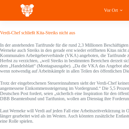
Zum
Inhalt
Vor Ort
springen
23 August 2020
Verdi-Chef schließt Kita-Streiks nicht aus
In der anstehenden Tarifrunde für die rund 2,3 Millionen Beschäftig
Werneke auch Streiks in den gerade erst wieder eröffneten Kitas nicht
Kommunalen Arbeitgeberverbände (VKA) angeboten, die Tarifrunde z
Herbst zu verzichten, „weil Streiks in bestimmten Bereichen derzeit s
dem „Handelsblatt“ (Montagsausgabe). „Da die VKA das Angebot aber ab
wenn notwendig auf Arbeitskämpfe in allen Teilen des öffentlichen Die
Trotz der eingebrochenen Steuereinnahmen sieht der Verdi-Chef keine
angemessene Einkommenssteigerung im Vordergrund.“ Die 5,5 Prozent 
Deutschen Post fordert, seien „sicherlich eine Inspiration für den öff
DBB Beamtenbund und Tarifunion, wollen am Dienstag ihre Forderun
Laut Werneke will Verdi auf jeden Fall eine Arbeitszeitverkürzung in
länger gearbeitet wird als im Westen. Auch könnten zusätzliche Entlas
eine Rolle spielen.