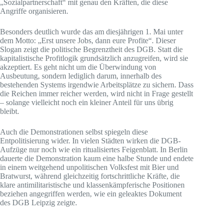
„Sozialpartnerschaft“ mit genau den Kräften, die diese
Angriffe organisieren.
Besonders deutlich wurde das am diesjährigen 1. Mai unter
dem Motto: „Erst unsere Jobs, dann eure Profite“. Dieser
Slogan zeigt die politische Begrenztheit des DGB. Statt die
kapitalistische Profitlogik grundsätzlich anzugreifen, wird sie
akzeptiert. Es geht nicht um die Überwindung von
Ausbeutung, sondern lediglich darum, innerhalb des
bestehenden Systems irgendwie Arbeitsplätze zu sichern. Dass
die Reichen immer reicher werden, wird nicht in Frage gestellt
– solange vielleicht noch ein kleiner Anteil für uns übrig
bleibt.
Auch die Demonstrationen selbst spiegeln diese
Entpolitisierung wider. In vielen Städten wirken die DGB-
Aufzüge nur noch wie ein ritualisiertes Feigenblatt. In Berlin
dauerte die Demonstration kaum eine halbe Stunde und endete
in einem weitgehend unpolitischen Volksfest mit Bier und
Bratwurst, während gleichzeitig fortschrittliche Kräfte, die
klare antimilitaristische und klassenkämpferische Positionen
beziehen angegriffen werden, wie ein geleaktes Dokument
des DGB Leipzig zeigte.