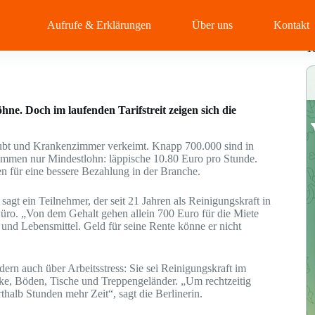
Aufrufe & Erklärungen
Über uns
Kontakt
T
ne. Doch im laufenden Tarifstreit zeigen sich die
taubt und Krankenzimmer verkeimt. Knapp 700.000 sind in
kommen nur Mindestlohn: läppische 10.80 Euro pro Stunde.
n für eine bessere Bezahlung in der Branche.
agt ein Teilnehmer, der seit 21 Jahren als Reinigungskraft in
 Büro. „Von dem Gehalt gehen allein 700 Euro für die Miete
und Lebensmittel. Geld für seine Rente könne er nicht
ern auch über Arbeitsstress: Sie sei Reinigungskraft im
ke, Böden, Tische und Treppengeländer. „Um rechtzeitig
thalb Stunden mehr Zeit“, sagt die Berlinerin.