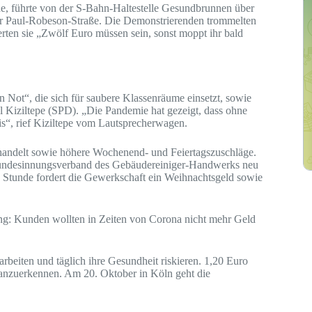
e, führte von der S-Bahn-Haltestelle Gesundbrunnen über
der Paul-Robeson-Straße. Die Demonstrierenden trommelten
erten sie „Zwölf Euro müssen sein, sonst moppt ihr bald
 Not“, die sich für saubere Klassenräume einsetzt, sowie
 Kiziltepe (SPD). „Die Pandemie hat gezeigt, dass ohne
reis“, rief Kiziltepe vom Lautsprecherwagen.
ehandelt sowie höhere Wochenend- und Feiertagszuschläge.
 Bundesinnungsverband des Gebäudereiniger-Handwerks neu
 Stunde fordert die Gewerkschaft ein Weihnachtsgeld sowie
ng: Kunden wollten in Zeiten von Corona nicht mehr Geld
arbeiten und täglich ihre Gesundheit riskieren. 1,20 Euro
 anzuerkennen. Am 20. Oktober in Köln geht die