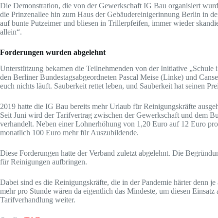
Die Demonstration, die von der Gewerkschaft IG Bau organisiert wurd
die Prinzenallee hin zum Haus der Gebäude­reinigerinnung Berlin in 
auf bunte Putzeimer und bliesen in Trillerpfeifen, immer wieder skandi
allein“.
Forderungen wurden abgelehnt
Unterstützung bekamen die Teilnehmenden von der Initiative „Schule in
den Berliner Bundestagsabgeordneten Pascal Meise (Linke) und Cansel
euch nichts läuft. Sauberkeit rettet leben, und Sauberkeit hat seinen P
2019 hatte die IG Bau bereits mehr Urlaub für Reinigungskräfte ausg
Seit Juni wird der Tarifvertrag zwischen der Gewerkschaft und dem
verhandelt. Neben einer Lohnerhöhung von 1,20 Euro auf 12 Euro pro
monatlich 100 Euro mehr für Auszubildende.
Diese Forderungen hatte der Verband zuletzt abgelehnt. Die Begründu
für Reinigungen aufbringen.
Dabei sind es die Reinigungskräfte, die in der Pandemie härter denn je 
mehr pro Stunde wären da eigentlich das Mindeste, um diesen Einsatz
Tarifverhandlung weiter.