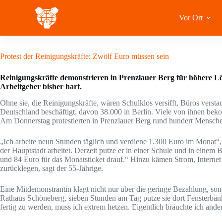
Zum
Inhalt
Vor Ort
springen
19 Oktober 2020
Protest der Reinigungskräfte: Zwölf Euro müssen sein
Reinigungskräfte demonstrieren in Prenzlauer Berg für höhere Löh
Arbeitgeber bisher hart.
Ohne sie, die Reinigungskräfte, wären Schulklos versifft, Büros vers
Deutschland beschäftigt, davon 38.000 in Berlin. Viele von ihnen be
Am Donnerstag protestierten in Prenzlauer Berg rund hundert Mensche
„Ich arbeite neun Stunden täglich und verdiene 1.300 Euro im Monat“, s
der Hauptstadt arbeitet. Derzeit putze er in einer Schule und in einem
und 84 Euro für das Monatsticket drauf.“ Hinzu kämen Strom, Internet 
zurücklegen, sagt der 55-Jährige.
Eine Mitdemonstrantin klagt nicht nur über die geringe Bezahlung, sond
Rathaus Schöneberg, sieben Stunden am Tag putze sie dort Fensterbän
fertig zu werden, muss ich extrem hetzen. Eigentlich bräuchte ich ander