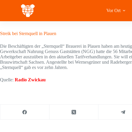
Zum
Inhalt
Vor Ort
springen
16 November 2020
Streik bei Sternquell in Plauen
Die Beschäftigten der „Sternquell“ Brauerei in Plauen haben am heutige
Gewerkschaft Nahrung Genuss Gaststätten (NGG) hatte die 56 Mitarbe
Arbeitgeber auszuüben in den aktuellen Tarifverhandlungen. Sie will 
Brauwirtschaft Sachsen. Angestellte bei Wernesgrüner und Radeberger 
„Sternquell“ gab es vor zehn Jahren.
Quelle:
Radio Zwickau