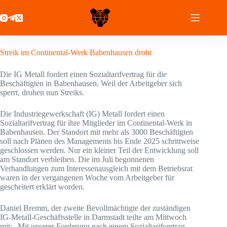
Zum
Inhalt
springen
20 November 2020
Streik im Continental-Werk Babenhausen droht
Die IG Metall fordert einen Sozialtarifvertrag für die
Beschäftigten in Babenhausen. Weil der Arbeitgeber sich
sperrt, drohen nun Streiks.
Die Industriegewerkschaft (IG) Metall fordert einen
Sozialtarifvertrag für ihre Mitglieder im Continental-Werk in
Babenhausen. Der Standort mit mehr als 3000 Beschäftigten
soll nach Plänen des Managements bis Ende 2025 schrittweise
geschlossen werden. Nur ein kleiner Teil der Entwicklung soll
am Standort verbleiben. Die im Juli begonnenen
Verhandlungen zum Interessenausgleich mit dem Betriebsrat
waren in der vergangenen Woche vom Arbeitgeber für
gescheitert erklärt worden.
Daniel Bremm, der zweite Bevollmächtigte der zuständigen
IG-Metall-Geschäftsstelle in Darmstadt teilte am Mittwoch
mit: „Mit unserer Forderung nach einem Sozialtarifvertrag